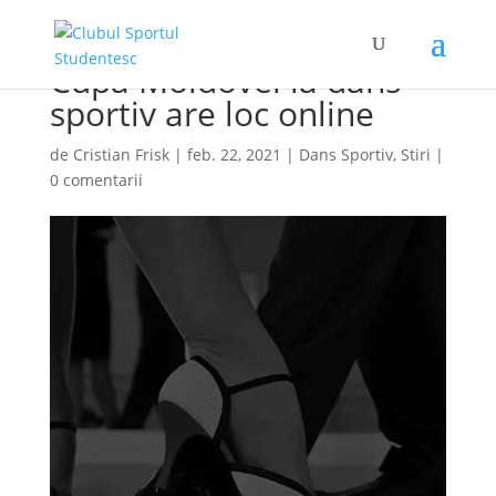
Cupa Moldovei la dans
sportiv are loc online
de
Cristian Frisk
|
feb. 22, 2021
|
Dans Sportiv
,
Stiri
|
0 comentarii