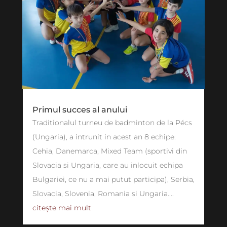
Primul succes al anului
Traditionalul turneu de badminton de la Pécs
(Ungaria), a intrunit in acest an 8 echipe:
Cehia, Danemarca, Mixed Team (sportivi din
Slovacia si Ungaria, care au inlocuit echipa
Bulgariei, ce nu a mai putut participa), Serbia,
Slovacia, Slovenia, Romania si Ungaria....
citește mai mult