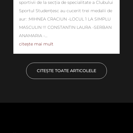
sportivii de la secția de specialitate a Clubului
Sportul Studențesc au cucerit trei medalii de
aur: :MIHNEA CRACIUN -LOCUL 1 LA SIMPLU
MASCULIN !!! CONSTANTIN LAURA -SERBAN
ANAMARIA -...
citește mai mult
CITEȘTE TOATE ARTICOLELE