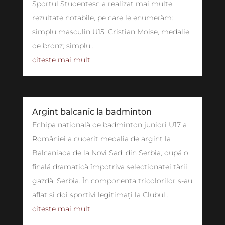
Sportul Studențesc a realizat mai multe
rezultate notabile, pe care le enumerăm:
simplu masculin U15, Cristian Moise, medalie
de bronz; simplu...
citește mai mult
Argint balcanic la badminton
Echipa națională de badminton juniori U17 a
României a cucerit medalia de argint la
Balcaniada de la Novi Sad, din Serbia, după o
finală dramatică împotriva selecționatei țării
gazdă, Serbia. În componența tricolorilor s-au
aflat și doi sportivi legitimați la Clubul...
citește mai mult