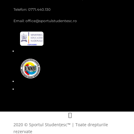
Telefon: 0771.440.130
Email: office@sportulstudentesc.ro
2020 © Sportul Studențesc™ | Toate drepturile
rezervate