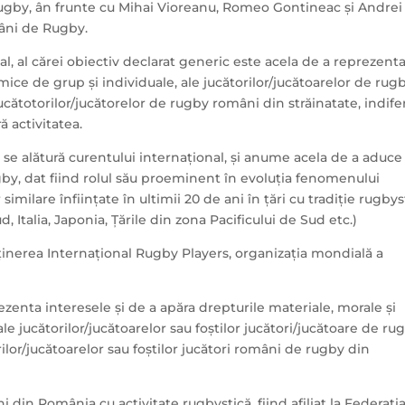
rugby, ân frunte cu Mihai Vioreanu, Romeo Gontineac și Andrei
mâni de Rugby.
, al cărei obiectiv declarat generic este acela de a reprezenta
ice de grup și individuale, ale jucătorilor/jucătoarelor de rug
jucătotorilor/jucătorelor de rugby români din străinatate, indif
ă activitatea.
se alătură curentului internațional, și anume acela de a aduce
gby, dat fiind rolul său proeminent în evoluția fenomenului
similare înființate în ultimii 20 de ani în țări cu tradiție rugbys
, Italia, Japonia, Țările din zona Pacificului de Sud etc.)
usținerea Internațional Rugby Players, organizația mondială a
ezenta interesele și de a apăra drepturile materiale, morale și
le jucătorilor/jucătoarelor sau foștilor jucători/jucătoare de ru
ilor/jucătoarelor sau foștilor jucători români de rugby din
 din România cu activitate rugbystică, fiind afiliat la Federați