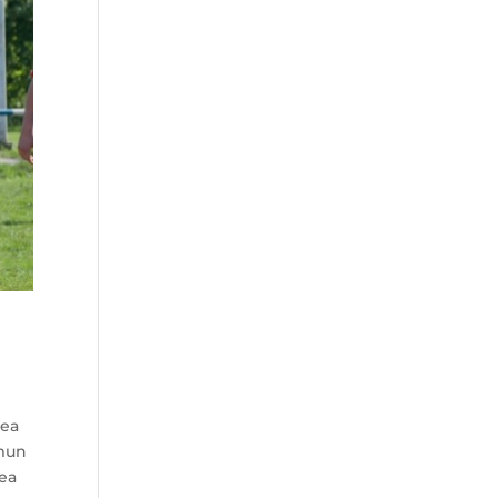
rea
omun
rea