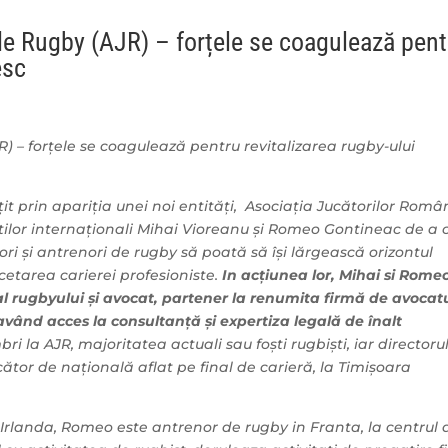
de Rugby (AJR) – forțele se coagulează pent
esc
) – forțele se coagulează pentru revitalizarea rugby-ului
 prin apariția unei noi entități, Asociația Jucătorilor Româ
tilor internaționali Mihai Vioreanu și Romeo Gontineac de a 
ători și antrenori de rugby să poată să își lărgească orizontul
ncetarea carierei profesioniste.
In acțiunea lor, Mihai si Rome
al rugbyului și avocat, partener la renumita firmă de avocat
având acces la consultanță și expertiza legală de înalt
 la AJR, majoritatea actuali sau foști rugbiști, iar directoru
cător de națională aflat pe final de carieră, la Timișoara
Irlanda, Romeo este antrenor de rugby in Franta, la centrul 