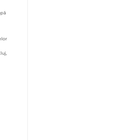
upă
elor
luj,