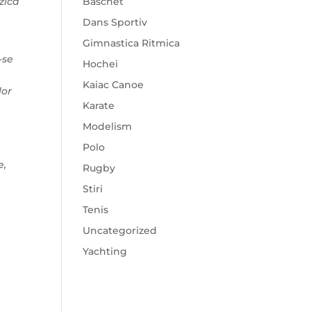
Baschet
izica
Dans Sportiv
Gimnastica Ritmica
-se
Hochei
Kaiac Canoe
lor
Karate
Modelism
Polo
e,
Rugby
Stiri
Tenis
Uncategorized
Yachting