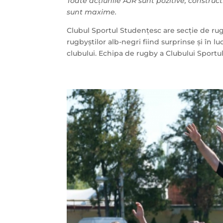
Toate acțiunile AJR sunt pozitive, constru
sunt maxime.
Clubul Sportul Studențesc are secție de rugby
rugbyștilor alb-negri fiind surprinse și în lu
clubului. Echipa de rugby a Clubului Sportul