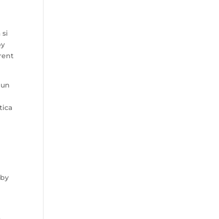
 si
by
erent
 un
tica
gby
a