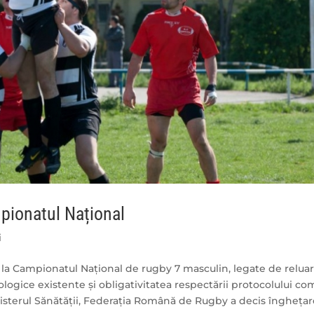
mpionatul Național
i
te la Campionatul Național de rugby 7 masculin, legate de relua
ologice existente și obligativitatea respectării protocolului c
Ministerul Sănătății, Federația Română de Rugby a decis îngheța