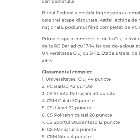
campionatului.
Biroul Federal a hotărât înghețarea cu omol
cele trei etape disputate. Astfel, echipa d
națională, podiumul fiind completat de RC B
Prima etapa a competitiei de la Cluj, a fost 
de la RC Barlad cu 17-14, iar cea de-a doua et
Universitatea Cluj cu 31-12. Etapa a treia, de 
28-7.
Clasamentul complet:
1. Universitatea Cluj 44 puncte
2. RC Bârlad 42 puncte
3. CS Știința Petroșani 40 puncte
4. CSM Galați 30 puncte
5. CSU Arad 22 puncte
6. CS Politehnica Iași 20 puncte
7. CS Sportul Studențesc 12 puncte
8. CS Mănăștur 5 puncte
9. CSM Sibiu 4 puncte