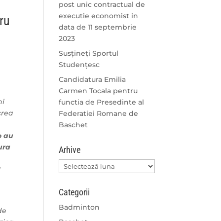
post unic contractual de
executie economist in
ru
data de 11 septembrie
2023
Susțineți Sportul
Studențesc
Candidatura Emilia
Carmen Tocala pentru
ni
functia de Presedinte al
crea
Federatiei Romane de
Baschet
o au
ura
Arhive
Arhive
l
Categorii
Badminton
de