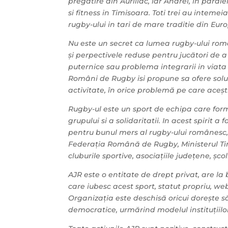
pregatire din Aurillac, iar Andrei, in parale
si fitness in Timisoara. Toti trei au intemei
rugby-ului in tari de mare traditie din Eu
Nu este un secret ca lumea rugby-ului roma
și perpectivele reduse pentru jucători de
puternice sau problema integrarii in viata s
Români de Rugby isi propune sa ofere solutii 
activitate, în orice problemă pe care acești
Rugby-ul este un sport de echipa care for
grupului si a solidaritatii. In acest spirit 
pentru bunul mers al rugby-ului românesc, c
Federația Română de Rugby, Ministerul Tine
cluburile sportive, asociațiile județene, școl
AJR
este o entitate de drept privat, are l
care iubesc acest sport, statut propriu, we
Organizația este deschisă oricui dorește să
democratice, urmărind modelul instituțiilo