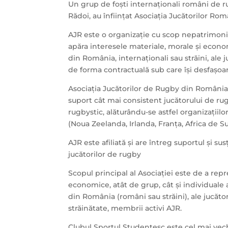
Un grup de foști internaționali români de 
Rădoi, au înființat Asociația Jucătorilor Ro
AJR este o organizație cu scop nepatrimonial
apăra interesele materiale, morale și econom
din România, internaționali sau străini, ale 
de forma contractuală sub care își desfașoar
Asociația Jucătorilor de Rugby din România 
suport cât mai consistent jucătorului de ru
rugbystic, alăturându-se astfel organizațiilor 
(Noua Zeelanda, Irlanda, Franța, Africa de Sud
AJR este afiliată și are întreg suportul și s
jucătorilor de rugby
Scopul principal al Asociației este de a repr
economice, atât de grup, cât și individuale a
din România (români sau străini), ale jucător
străinătate, membrii activi AJR.
Clubul Sportul Studențesc este cel mai vechi