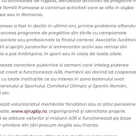
l cu activitatea de rugbist, deruleaza activitati de pregatire f
at familii frumoase si continua activitati care se afla in slujba
ropa sau in Romania.
nesc a fost in declin in ultimii ani, printre probleme aflandu
 a accesa programe de pregătire din țările cu campionate
ociala sau profesionala la finalul carierei. Asociatia Jucători
si sprijin jucatorilor si antrenorilor activi sau retrași din
a o pot întâmpina, în sport sau în viața de toate zilele.
meaza caractere puternice si oameni care inteleg puterea
a fost creat si functioneaza AJR, membrii sai dorind să cooperez
u toate instituțiile ce au interes în zona balonului oval:
retului și Sportului, Comitetul Olimpic și Sportiv Român,
i etc.
a bază voluntariatul membrilor fondatori sau al altor persoane
bsite,
www.ajrugby.ro
,
organigramă și identitate proprie.
 se alăture valorilor și misiunii AJR si funcționează pe baze
r similare din țări precum Anglia sau Franța.