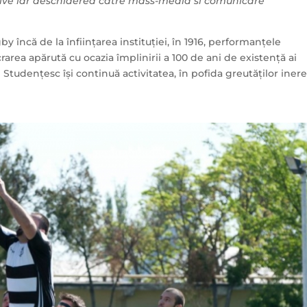
ctive iar deschiderea către mass-media si comunicare
 încă de la înființarea instituției, în 1916, performanțele
crarea apărută cu ocazia împlinirii a 100 de ani de existență ai
 Studențesc își continuă activitatea, în pofida greutăților iner