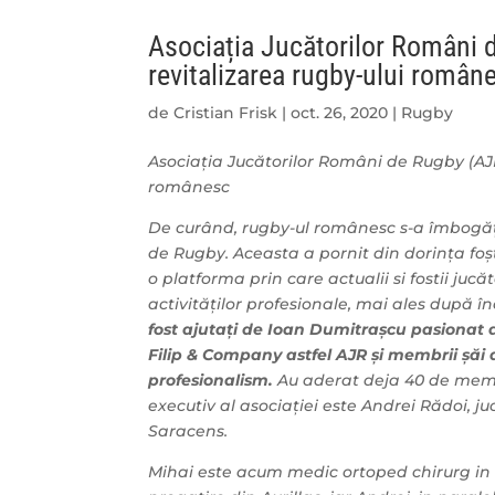
Asociația Jucătorilor Români 
revitalizarea rugby-ului român
de
Cristian Frisk
|
oct. 26, 2020
|
Rugby
Asociația Jucătorilor Români de Rugby (AJR
românesc
De curând, rugby-ul românesc s-a îmbogățit
de Rugby. Aceasta a pornit din dorința foș
o platforma prin care actualii si fostii juc
activităților profesionale, mai ales după î
fost ajutați de Ioan Dumitrașcu pasionat 
Filip & Company astfel AJR și membrii șăi 
profesionalism.
Au aderat deja 40 de membri
executiv al asociației este Andrei Rădoi, ju
Saracens.
Mihai este acum medic ortoped chirurg in 