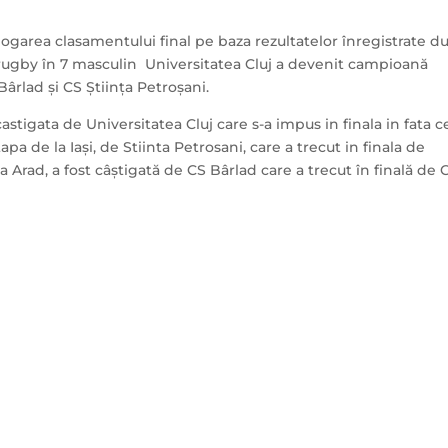
ogarea clasamentului final pe baza rezultatelor înregistrate d
e rugby în 7 masculin Universitatea Cluj a devenit campioană
ârlad și CS Știința Petroșani.
castigata de Universitatea Cluj care s-a impus in finala in fata c
apa de la Iași, de Stiinta Petrosani, care a trecut in finala de
la Arad, a fost câștigată de CS Bârlad care a trecut în finală de C