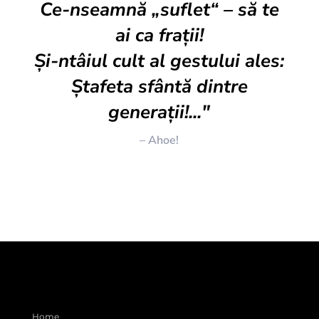
Ce-nseamnă „suflet“ – să te
ai ca frații!
Și-ntâiul cult al gestului ales:
Ștafeta sfântă dintre
generații!..."
– Ahoe!
Home