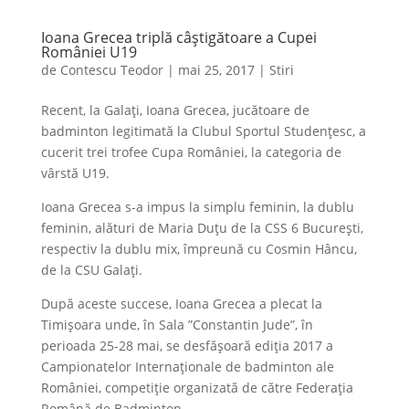
Ioana Grecea triplă câștigătoare a Cupei
României U19
de
Contescu Teodor
|
mai 25, 2017
|
Stiri
Recent, la Galați, Ioana Grecea, jucătoare de
badminton legitimată la Clubul Sportul Studențesc, a
cucerit trei trofee Cupa României, la categoria de
vârstă U19.
Ioana Grecea s-a impus la simplu feminin, la dublu
feminin, alături de Maria Duțu de la CSS 6 București,
respectiv la dublu mix, împreună cu Cosmin Hâncu,
de la CSU Galați.
După aceste succese, Ioana Grecea a plecat la
Timișoara unde, în Sala ”Constantin Jude”, în
perioada 25-28 mai, se desfășoară ediția 2017 a
Campionatelor Internaționale de badminton ale
României, competiție organizată de către Federația
Română de Badminton.