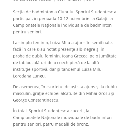
Secția de badminton a Clubului Sportul Studențesc a
participat, în perioada 10-12 noiembrie, la Galați, la
Campionatele Naționale individuale de badminton
pentru seniori.
La simplu feminin, Luiza Milu a ajuns în semifinale,
fază în care s-au notat prezențe alb-negre și în
proba de dublu feminin. Ioana Grecea, pe o jumătate
de tablou, alături de o coechipieră de la altă
instituție sportivă, dar și tandemul Luiza Milu-
Loredana Lungu.
De asemenea, în cvartetul de ași s-a ajuns și la dublu
masculin, grație echipei alcătuite din Mihai Grosu și
George Constantinescu.
În total, Sportul Studențesc a cucerit, la
Campionatele Naționale individuale de badminton
pentru seniori, patru medalii de bronz.