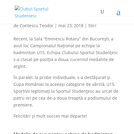
Medalii de argint pentru secția de badminton
de
Contescu Teodor
|
mai 23, 2018
|
Stiri
Recent, la Sala ”Eminescu Rotaru” din București, a
avut loc Campionatul Național pe echipe la
badminton U15. Echipa Clubului Sportul Studențesc
s-a clasat pe poziția a doua, cucerind medaliile de
argint.
În paralel, la probe individuale, s-a desfășurat și
Cupa României la aceeași categorie de vârstă, U15.
Sportivii legitimați la Sportul Studențesc au urcat de
patru ori pe cea de-a doua treaptă a podiumului de
premiere.
Felicitări și mult succes mai departe!