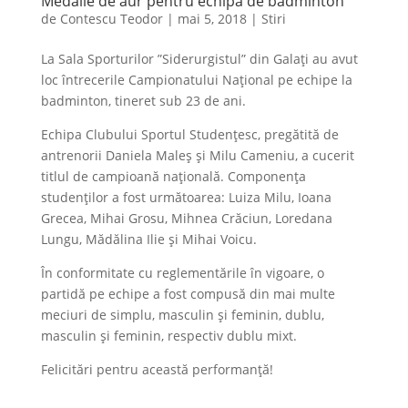
Medalie de aur pentru echipa de badminton
de
Contescu Teodor
|
mai 5, 2018
|
Stiri
La Sala Sporturilor ”Siderurgistul” din Galați au avut
loc întrecerile Campionatului Național pe echipe la
badminton, tineret sub 23 de ani.
Echipa Clubului Sportul Studențesc, pregătită de
antrenorii Daniela Maleș și Milu Cameniu, a cucerit
titlul de campioană națională. Componența
studenților a fost următoarea: Luiza Milu, Ioana
Grecea, Mihai Grosu, Mihnea Crăciun, Loredana
Lungu, Mădălina Ilie și Mihai Voicu.
În conformitate cu reglementările în vigoare, o
partidă pe echipe a fost compusă din mai multe
meciuri de simplu, masculin și feminin, dublu,
masculin și feminin, respectiv dublu mixt.
Felicitări pentru această performanță!