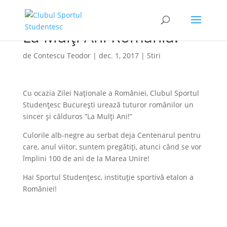
La Mulți Ani România!
de
Contescu Teodor
|
dec. 1, 2017
|
Stiri
Cu ocazia Zilei Naționale a României, Clubul Sportul
Studențesc București urează tuturor românilor un
sincer și călduros ”La Mulți Ani!”
Culorile alb-negre au serbat deja Centenarul pentru
care, anul viitor, suntem pregătiți, atunci când se vor
împlini 100 de ani de la Marea Unire!
Hai Sportul Studențesc, instituție sportivă etalon a
României!