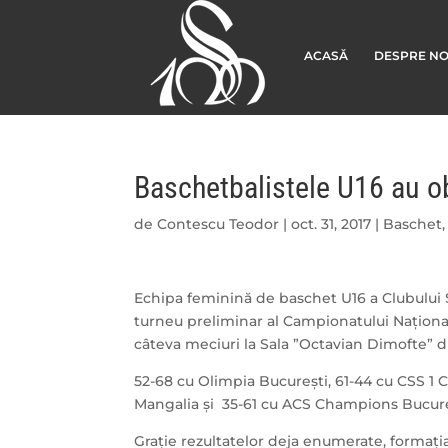
ACASĂ
DESPRE NO
Baschetbalistele U16 au o
de
Contescu Teodor
|
oct. 31, 2017
|
Baschet
Echipa feminină de baschet U16 a Clubului 
turneu preliminar al Campionatului Național
câteva meciuri la Sala ”Octavian Dimofte” di
52-68 cu Olimpia București, 61-44 cu CSS 1 
Mangalia și 35-61 cu ACS Champions Bucure
Grație rezultatelor deja enumerate, formația 