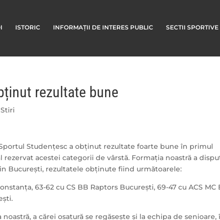
I
ISTORIC
INFORMAȚII DE INTERES PUBLIC
SECTII SPORTIVE
bținut rezultate bune
,
Stiri
Sportul Studențesc a obținut rezultate foarte bune în primul
 rezervat acestei categorii de vârstă. Formația noastră a dispu
n București, rezultatele obținute fiind următoarele:
Constanța, 63-62 cu CS BB Raptors București, 69-47 cu ACS MC 
ști.
noastră, a cărei osatură se regăsește și la echipa de senioare, 