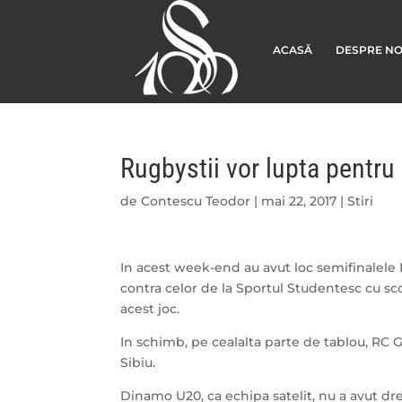
ACASĂ
DESPRE NO
Rugbystii vor lupta pentru 
de
Contescu Teodor
|
mai 22, 2017
|
Stiri
In acest week-end au avut loc semifinalele D
contra celor de la Sportul Studentesc cu sco
acest joc.
In schimb, pe cealalta parte de tablou, RC Gr
Sibiu.
Dinamo U20, ca echipa satelit, nu a avut dre