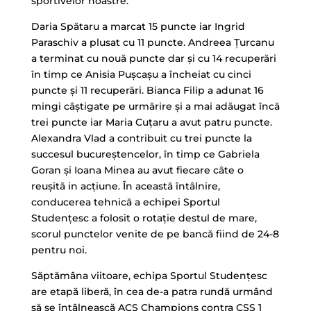
sportivelor noastre.
Daria Spătaru a marcat 15 puncte iar Ingrid
Paraschiv a plusat cu 11 puncte. Andreea Ţurcanu
a terminat cu nouă puncte dar şi cu 14 recuperări
în timp ce Anisia Puşcaşu a încheiat cu cinci
puncte şi 11 recuperări. Bianca Filip a adunat 16
mingi câştigate pe urmărire şi a mai adăugat încă
trei puncte iar Maria Cuţaru a avut patru puncte.
Alexandra Vlad a contribuit cu trei puncte la
succesul bucureştencelor, în timp ce Gabriela
Goran şi Ioana Minea au avut fiecare câte o
reuşită in acţiune. În această întâlnire,
conducerea tehnică a echipei Sportul
Studenţesc a folosit o rotaţie destul de mare,
scorul punctelor venite de pe bancă fiind de 24-8
pentru noi.
Săptămâna viitoare, echipa Sportul Studenţesc
are etapă liberă, în cea de-a patra rundă urmând
să se întâlnească ACS Champions contra CSŞ 1