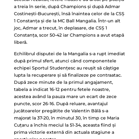
a treia în serie, după Champions şi după Admar
Costineşti-Bucureşti, însă înaintea celor de la CSŞ
1 Constanţa şi de la MC Ball Mangalia. Într-un alt
joc, Admar a trecut, în deplasare, de CSŞ 1
Constanţa, scor 50-42 iar Champions a avut etapă
liberă.
Echilibrul disputei de la Mangalia s-a rupt imediat
după primul sfert, atunci când componentele
echipei Sportul Studenţesc au reuşit să câştige
lupta la recuperare şi să finalizeze pe contraatac.
După zece minute de la primul angajament,
tabela a indicat 16-12 pentru fetele noastre,
acestea având la pauza mare un ecart de zece
puncte, scor 26-16. După reluare, avantajul
jucătoarelor pregătite de Valentin Bâlă s-a
majorat la 37-20, în minutul 30, în timp ce Maria
Cuţaru a închis meciul la 51-34, aceasta fiind şi
prima victorie externă din actuala stagiune a