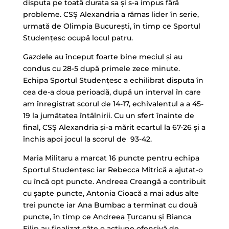
disputa pe toată durata sa şi s-a impus fără
/".
probleme. CSŞ Alexandria a rămas lider în serie,
This
urmată de Olimpia Bucureşti, în timp ce Sportul
shortcut
Studenţesc ocupă locul patru.
activates
Gazdele au început foarte bine meciul şi au
the
condus cu 28-5 după primele zece minute.
screen
Echipa Sportul Studenţesc a echilibrat disputa în
reader
cea de-a doua perioadă, după un interval în care
to
am înregistrat scorul de 14-17, echivalentul a a 45-
help
19 la jumătatea întâlnirii. Cu un sfert înainte de
you
final, CSŞ Alexandria şi-a mărit ecartul la 67-26 şi a
navigate
închis apoi jocul la scorul de
93-42.
and
interact
Maria Militaru a marcat 16 puncte pentru echipa
with
Sportul Studenţesc iar Rebecca Mitrică a ajutat-o
the
cu încă opt puncte. Andreea Creangă a contribuit
content.
cu şapte puncte, Antonia Cioacă a mai adus alte
trei puncte iar Ana Bumbac a terminat cu două
puncte, în timp ce Andreea Ţurcanu şi Bianca
Filip au finalizat câte o acţiune ofensivă de