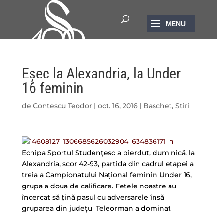
Welcome
to
All
in
One
Accessibility
Eşec la Alexandria, la Under
screen
reader.
16 feminin
To
start
de
Contescu Teodor
|
oct. 16, 2016
|
Baschet
,
Stiri
the
All
in
One
Echipa Sportul Studenţesc a pierdut, duminică, la
Accessibility
Alexandria, scor 42-93, partida din cadrul etapei a
screen
treia a Campionatului Naţional feminin Under 16,
reader,
grupa a doua de calificare. Fetele noastre au
press
încercat să ţină pasul cu adversarele însă
"Ctrl
gruparea din judeţul Teleorman a dominat
+