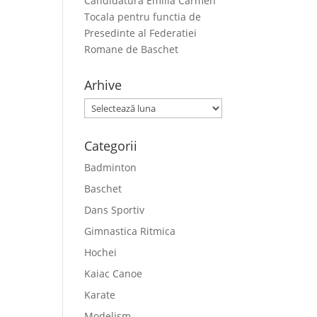
Candidatura Emilia Carmen
Tocala pentru functia de
Presedinte al Federatiei
Romane de Baschet
Arhive
Arhive
Categorii
Badminton
Baschet
Dans Sportiv
Gimnastica Ritmica
Hochei
Kaiac Canoe
Karate
Modelism