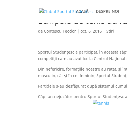
ACASĂ
DESPRE NOI
Echipele de tenis au r
de
Contescu Teodor
|
oct. 6, 2016
|
Stiri
Sportul Studențesc a participat, în această să
competiții care au avut loc la Centrul Național
Din nefericire, formațiile noastre au ratat, și 
masculin, cât și în cel feminin, Sportul Studențe
Partidele s-au desfășurat după sistemul cumul
Căpitan-nejucător pentru Sportul Studențesc 