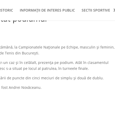
ISTORIC
INFORMAȚII DE INTERES PUBLIC
SECTII SPORTIVE
atat podiumul
ptămână, la Campionatele Naționale pe Echipe, masculin și feminin,
 de Tenis din București.
într-un caz și în celălalt, prezența pe podium. Atât în clasamentul
sc s-a situat pe locul al patrulea, în turneele finale.
ării de puncte din cinci meciuri de simplu și două de dublu.
a fost Andrei Novăceanu.