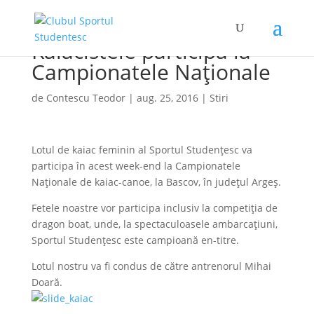
Kaiacistele participă la
Campionatele Naționale
de
Contescu Teodor
|
aug. 25, 2016
|
Stiri
Lotul de kaiac feminin al Sportul Studențesc va
participa în acest week-end la Campionatele
Naționale de kaiac-canoe, la Bascov, în județul Argeș.
Fetele noastre vor participa inclusiv la competiția de
dragon boat, unde, la spectaculoasele ambarcațiuni,
Sportul Studențesc este campioană en-titre.
Lotul nostru va fi condus de către antrenorul Mihai
Doară.