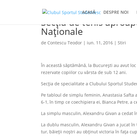
ACASĂ
DESPRE NOI
Secția de tenis aproa
Naționale
de
Contescu Teodor
|
iun. 11, 2016
|
Stiri
În această săptămână, la București au avut loc
rezervate copiilor cu vârsta de sub 12 ani.
Secția de specialitate a Clubului Sportul Studen
Pe tabloul de simplu feminin, Anastasia Safta a 
6-1, în timp ce coechipiera ei, Bianca Petre, a c
La simplu masculin, Alexandru Givan a cedat în t
La dublu masculin, Alexandru Givan a jucat în 
tur, băieții noștri au obținut victoria în fața c