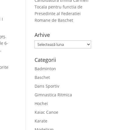
Candidatura Emilia Carmen
Tocala pentru functia de
Presedinte al Federatiei
 I
Romane de Baschet
Arhive
geș.
de 6-
Arhive
,
Categorii
orite
Badminton
Baschet
Dans Sportiv
Gimnastica Ritmica
Hochei
Kaiac Canoe
Karate
Modelism