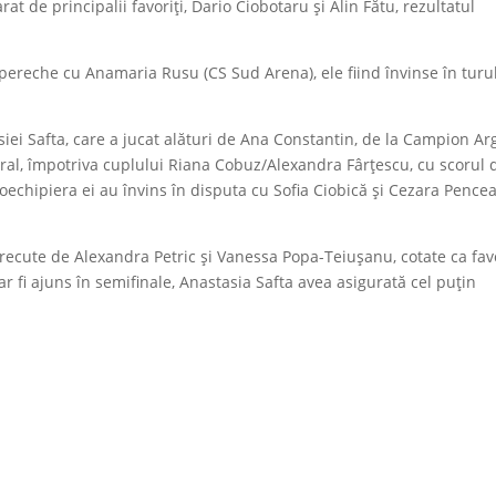
at de principalii favoriți, Dario Ciobotaru și Alin Fătu, rezultatul
pereche cu Anamaria Rusu (CS Sud Arena), ele fiind învinse în turul
iei Safta, care a jucat alături de Ana Constantin, de la Campion Ar
ural, împotriva cuplului Riana Cobuz/Alexandra Fârțescu, cu scorul 
 coechipiera ei au învins în disputa cu Sofia Ciobică și Cezara Pencea
întrecute de Alexandra Petric și Vanessa Popa-Teiușanu, cotate ca fav
r fi ajuns în semifinale, Anastasia Safta avea asigurată cel puțin