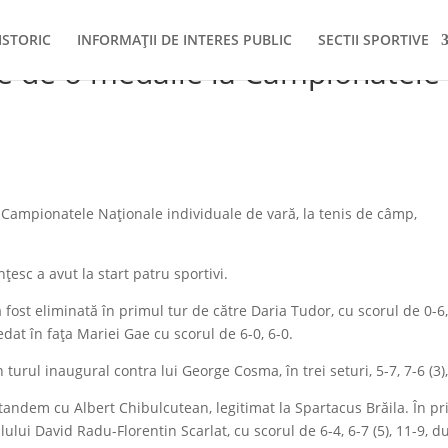
ISTORIC
INFORMAȚII DE INTERES PUBLIC
SECTII SPORTIVE
pe de o medalie la Campionatele
 Campionatele Naționale individuale de vară, la tenis de câmp,
țesc a avut la start patru sportivi.
fost eliminată în primul tur de către Daria Tudor, cu scorul de 0-6,
edat în fața Mariei Gae cu scorul de 6-0, 6-0.
urul inaugural contra lui George Cosma, în trei seturi, 5-7, 7-6 (3),
tandem cu Albert Chibulcutean, legitimat la Spartacus Brăila. În p
uplului David Radu-Florentin Scarlat, cu scorul de 6-4, 6-7 (5), 11-9, 