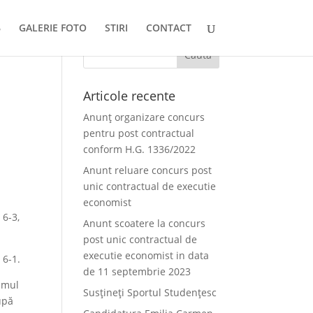
GALERIE FOTO
STIRI
CONTACT
Articole recente
Anunț organizare concurs
pentru post contractual
conform H.G. 1336/2022
Anunt reluare concurs post
unic contractual de executie
economist
 6-3,
Anunt scoatere la concurs
post unic contractual de
executie economist in data
 6-1.
de 11 septembrie 2023
rimul
Susțineți Sportul Studențesc
după