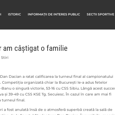
I
ISTORIC
INFORMAȚII DE INTERES PUBLIC
SECTII SPORTIVE
r am câștigat o familie
,
Stiri
n Dacian a ratat calificarea la turneul final al campionatului
ă. Competiția organizată chiar la București le-a adus fetelor
i-Banu o singură victorie, 53-16 cu CSS Sibiu. Lângă acest succe
va și 39-49 cu CSS KSE Tg. Secuiesc. În cazul în care am mai fi
 turneul final.
i a fost anulată însă de o atmosferă superbă creată la sală de