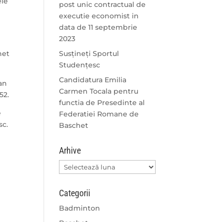
ele
post unic contractual de
executie economist in
data de 11 septembrie
2023
het
Susțineți Sportul
Studențesc
Candidatura Emilia
Dan
Carmen Tocala pentru
52.
functia de Presedinte al
e
Federatiei Romane de
sc.
Baschet
Arhive
Arhive
Categorii
Badminton