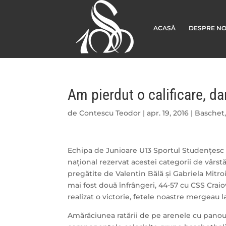
ACASĂ
DESPRE NO
Am pierdut o calificare, da
de
Contescu Teodor
|
apr. 19, 2016
|
Baschet
Echipa de Junioare U13 Sportul Studențesc Da
național rezervat acestei categorii de vârst
pregătite de Valentin Bălă și Gabriela Mitro
mai fost două înfrângeri, 44-57 cu CSS Craio
realizat o victorie, fetele noastre mergeau la
Amărăciunea ratării de pe arenele cu panour