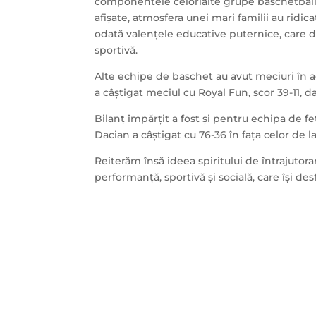
componentele celorlalte grupe baschetbalis
afișate, atmosfera unei mari familii au ridica
odată valențele educative puternice, care d
sportivă.
Alte echipe de baschet au avut meciuri în
a câștigat meciul cu Royal Fun, scor 39-11, d
Bilanț împărțit a fost și pentru echipa de fe
Dacian a câștigat cu 76-36 în fața celor de la
Reiterăm însă ideea spiritului de întrajutora
performanță, sportivă și socială, care își d