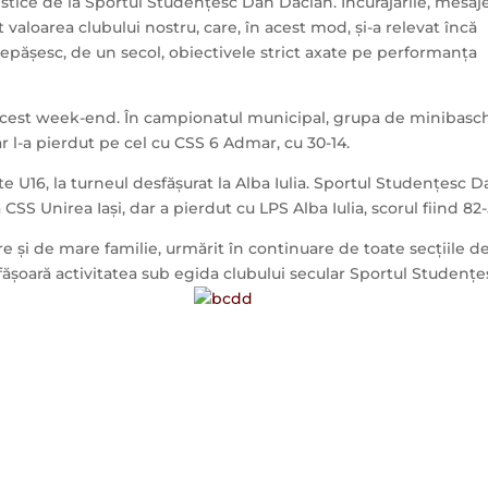
tice de la Sportul Studențesc Dan Dacian. Încurajările, mesaj
t valoarea clubului nostru, care, în acest mod, și-a relevat încă
epășesc, de un secol, obiectivele strict axate pe performanța
 acest week-end. În campionatul municipal, grupa de minibasc
ar l-a pierdut pe cel cu CSS 6 Admar, cu 30-14.
te U16, la turneul desfășurat la Alba Iulia. Sportul Studențesc 
 CSS Unirea Iași, dar a pierdut cu LPS Alba Iulia, scorul fiind 82-
re și de mare familie, urmărit în continuare de toate secțiile d
esfășoară activitatea sub egida clubului secular Sportul Studențe