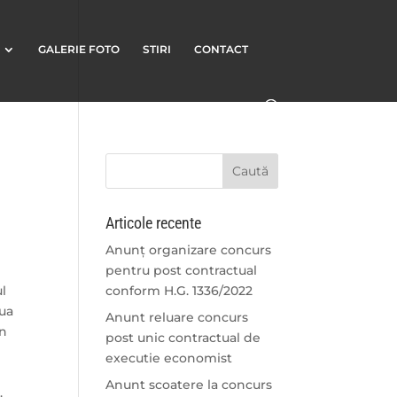
GALERIE FOTO
STIRI
CONTACT
Articole recente
Anunț organizare concurs
pentru post contractual
ul
conform H.G. 1336/2022
lua
Anunt reluare concurs
în
post unic contractual de
executie economist
Anunt scoatere la concurs
.