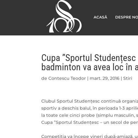
ACASĂ
DESPRE NO
Cupa ”Sportul Studențesc 
badminton va avea loc în 
de
Contescu Teodor
|
mart. 29, 2016
|
Stiri
Clubul Sportul Studențesc continuă organiz
sportiv a deschis balul, în perioada 1-3 april
la toate cele cinci probe (simplu masculin,
Cupa ”Sportul Studențesc – un secol de pe
Competiția va începe vineri după-amiază, u