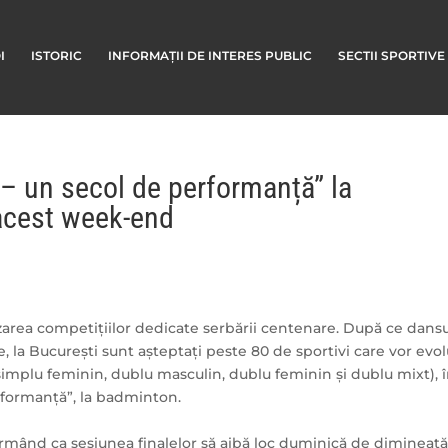
I
ISTORIC
INFORMAȚII DE INTERES PUBLIC
SECTII SPORTIVE
– un secol de performanță” la
acest week-end
area competițiilor dedicate serbării centenare. După ce dans
ie, la București sunt așteptați peste 80 de sportivi care vor evo
 simplu feminin, dublu masculin, dublu feminin și dublu mixt), 
rformanță”, la badminton.
rmând ca sesiunea finalelor să aibă loc duminică de dimineață