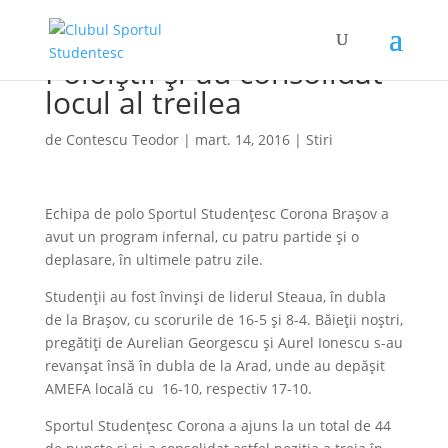
Poloiștii și-au consolidat
locul al treilea
de
Contescu Teodor
|
mart. 14, 2016
|
Stiri
Echipa de polo Sportul Studențesc Corona Brașov a
avut un program infernal, cu patru partide și o
deplasare, în ultimele patru zile.
Studenții au fost învinși de liderul Steaua, în dubla
de la Brașov, cu scorurile de 16-5 și 8-4. Băieții noștri,
pregătiți de Aurelian Georgescu și Aurel Ionescu s-au
revanșat însă în dubla de la Arad, unde au depășit
AMEFA locală cu 16-10, respectiv 17-10.
Sportul Studențesc Corona a ajuns la un total de 44