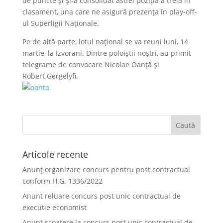
de puncte și și-a consolidat astfel poziția a treia în
clasament, una care ne asigură prezența în play-off-
ul Superligii Naționale.
Pe de altă parte, lotul național se va reuni luni, 14
martie, la Izvorani. Dintre poloiștii noștri, au primit
telegrame de convocare Nicolae Oanță și
Robert Gergelyfi.
Articole recente
Anunț organizare concurs pentru post contractual
conform H.G. 1336/2022
Anunt reluare concurs post unic contractual de
executie economist
Anunt scoatere la concurs post unic contractual de