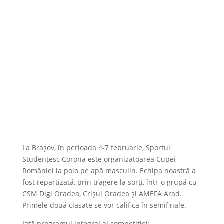
La Brașov, în perioada 4-7 februarie, Sportul
Studențesc Corona este organizatoarea Cupei
României la polo pe apă masculin. Echipa noastră a
fost repartizată, prin tragere la sorți, într-o grupă cu
CSM Digi Oradea, Crișul Oradea și AMEFA Arad.
Primele două clasate se vor califica în semifinale.
Iată programul integral al competiției: