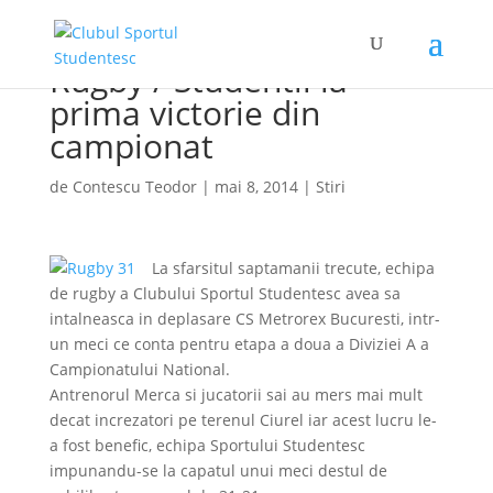
Rugby / Studentii la
prima victorie din
campionat
de
Contescu Teodor
|
mai 8, 2014
|
Stiri
La sfarsitul saptamanii trecute, echipa
de rugby a Clubului Sportul Studentesc avea sa
intalneasca in deplasare CS Metrorex Bucuresti, intr-
un meci ce conta pentru etapa a doua a Diviziei A a
Campionatului National.
Antrenorul Merca si jucatorii sai au mers mai mult
decat increzatori pe terenul Ciurel iar acest lucru le-
a fost benefic, echipa Sportului Studentesc
impunandu-se la capatul unui meci destul de