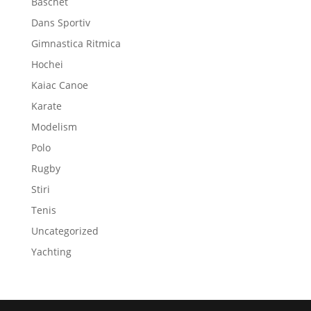
Baschet
Dans Sportiv
Gimnastica Ritmica
Hochei
Kaiac Canoe
Karate
Modelism
Polo
Rugby
Stiri
Tenis
Uncategorized
Yachting